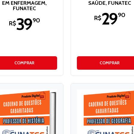
EM ENFERMAGEM,
SAÚDE, FUNATEC
FUNATEC
29
,90
39
R$
,90
R$
COMPRAR
COMPRAR