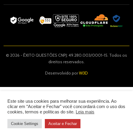
© 2026 - ÊXITO QUESTÕES CNPJ: 49.280.003/0001-15. Todos os
direitos reservados.
Desenvolvido por
W3D
Este site usa cookies para melhorar sua experiência. Ao
clicar em “Aceitar e Fechar” você concordará com o uso dos
cookies, termos e políticas do site.
Leia mais
Cookie Settings
Aceitar e Fechar
49
,90
R$
COMPRAR