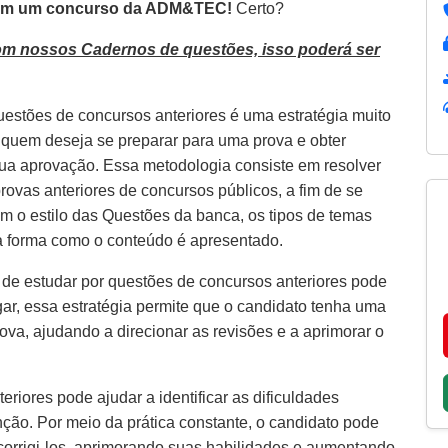
m um concurso da
ADM&TEC!
Certo?
om nossos Cadernos de questões, isso poderá ser
uestões de concursos anteriores é uma estratégia muito
a quem deseja se preparar para uma prova e obter
ua aprovação. Essa metodologia consiste em resolver
rovas anteriores de concursos públicos, a fim de se
com o estilo das Questões da banca, os tipos de temas
a forma como o conteúdo é apresentado.
 de estudar por questões de concursos anteriores pode
gar, essa estratégia permite que o candidato tenha uma
ova, ajudando a direcionar as revisões e a aprimorar o
riores pode ajudar a identificar as dificuldades
ção. Por meio da prática constante, o candidato pode
 corrigi-los, aprimorando suas habilidades e aumentando