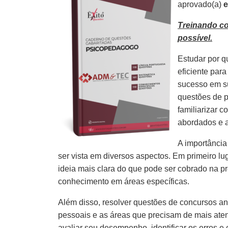
aprovado(a)
e
Treinando c
possível.
Estudar por q
eficiente par
sucesso em s
questões de p
familiarizar 
abordados e 
A importância
ser vista em diversos aspectos. Em primeiro lu
ideia mais clara do que pode ser cobrado na pr
conhecimento em áreas específicas.
Além disso, resolver questões de concursos ante
pessoais e as áreas que precisam de mais aten
avaliar seu desempenho, identificar os erros e