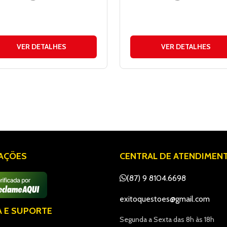
VER DETALHES
VER DETALHES
IAÇÕES
CENTRAL DE ATENDIMEN
(87) 9 8104.6698
exitoquestoes@gmail.com
A E SUPORTE
Segunda a Sexta das 8h às 18h