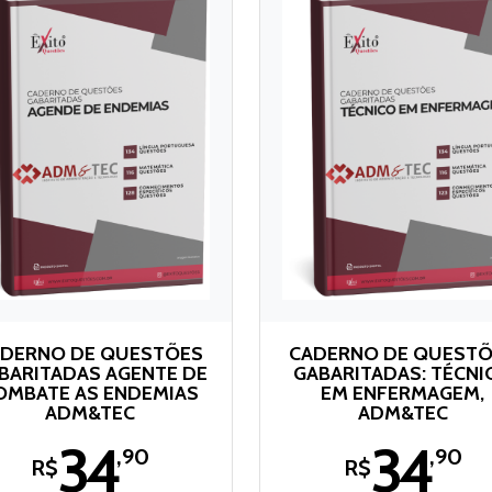
DERNO DE QUESTÕES
CADERNO DE QUEST
BARITADAS AGENTE DE
GABARITADAS: TÉCNI
OMBATE AS ENDEMIAS
EM ENFERMAGEM,
ADM&TEC
ADM&TEC
34
34
,90
,90
R$
R$