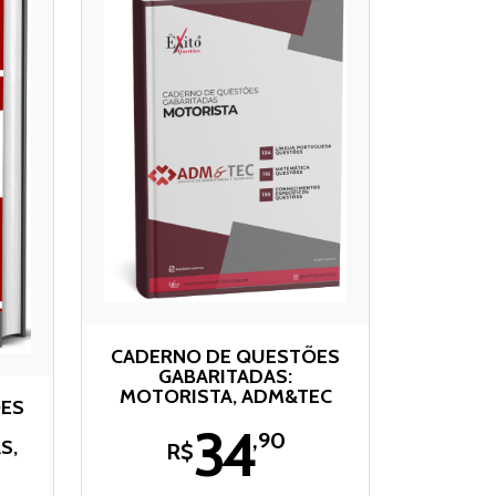
CADERNO DE QUESTÕES
GABARITADAS:
MOTORISTA, ADM&TEC
ÕES
34
,90
S,
R$