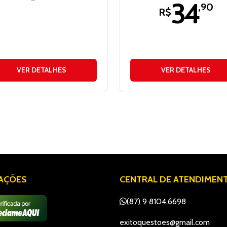
34
,90
R$
VER DETALHES
VER DETALHES
IAÇÕES
CENTRAL DE ATENDIMEN
(87) 9 8104.6698
exitoquestoes@gmail.com