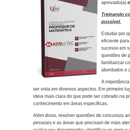
aprovado(a)
e
Treinando c
possível.
Estudar por q
eficiente par
sucesso em s
questões de p
familiarizar 
abordados e 
A importância
ser vista em diversos aspectos. Em primeiro lu
ideia mais clara do que pode ser cobrado na pr
conhecimento em áreas específicas.
Além disso, resolver questões de concursos ante
pessoais e as áreas que precisam de mais aten
avaliar seu desempenho, identificar os erros e