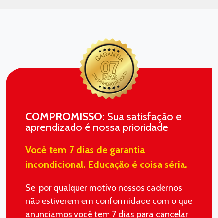
COMPROMISSO:
Sua satisfação e
aprendizado é nossa prioridade
Você tem 7 dias de garantia
incondicional. Educação é coisa séria.
Se, por qualquer motivo nossos cadernos
não estiverem em conformidade com o que
anunciamos você tem 7 dias para cancelar