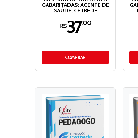
GABARITADAS: AGENTE DE
GA
SAÚDE, CETREDE
37
,00
R$
COMPRAR