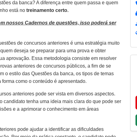
estões da banca? A diferença entre quem passa e quem
inho está no
treinamento certo.
om nossos Cadernos de questões, isso poderá ser
uestões de concursos anteriores é uma estratégia muito
a quem deseja se preparar para uma prova e obter
ua aprovação. Essa metodologia consiste em resolver
rovas anteriores de concursos públicos, a fim de se
com o estilo das Questões da banca, os tipos de temas
a forma como o conteúdo é apresentado.
rsos anteriores pode ser vista em diversos aspectos.
 o candidato tenha uma ideia mais clara do que pode ser
visões e a aprimorar o conhecimento em áreas
riores pode ajudar a identificar as dificuldades
ção. Por meio da prática constante, o candidato pode