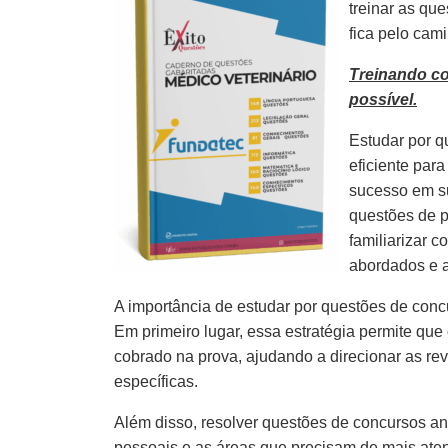
treinar as qu
fica pelo cam
Treinando c
possível.
Estudar por q
eficiente par
sucesso em s
questões de p
familiarizar 
abordados e 
A importância de estudar por questões de concu
Em primeiro lugar, essa estratégia permite que
cobrado na prova, ajudando a direcionar as re
específicas.
Além disso, resolver questões de concursos ante
pessoais e as áreas que precisam de mais aten