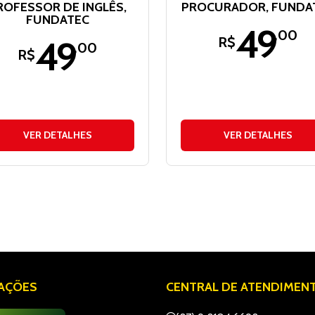
ROFESSOR DE INGLÊS,
PROCURADOR, FUNDA
FUNDATEC
49
,00
49
R$
,00
R$
VER DETALHES
VER DETALHES
IAÇÕES
CENTRAL DE ATENDIMEN