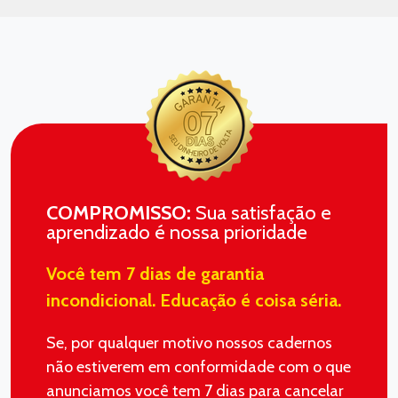
COMPROMISSO:
Sua satisfação e
aprendizado é nossa prioridade
Você tem 7 dias de garantia
incondicional. Educação é coisa séria.
Se, por qualquer motivo nossos cadernos
não estiverem em conformidade com o que
anunciamos você tem 7 dias para cancelar