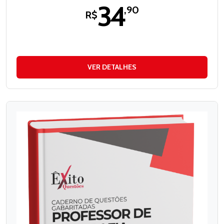
34
,90
R$
VER DETALHES