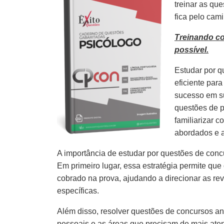
treinar as qu
fica pelo cam
Treinando c
possível.
Estudar por q
eficiente par
sucesso em s
questões de p
familiarizar 
abordados e 
A importância de estudar por questões de concu
Em primeiro lugar, essa estratégia permite que
cobrado na prova, ajudando a direcionar as re
específicas.
Além disso, resolver questões de concursos ante
pessoais e as áreas que precisam de mais aten