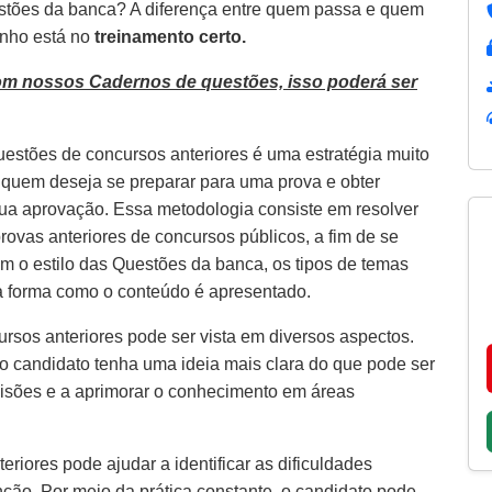
estões da banca? A diferença entre quem passa e quem
inho está no
treinamento certo.
om nossos Cadernos de questões, isso poderá ser
uestões de concursos anteriores é uma estratégia muito
a quem deseja se preparar para uma prova e obter
ua aprovação. Essa metodologia consiste em resolver
rovas anteriores de concursos públicos, a fim de se
com o estilo das Questões da banca, os tipos de temas
a forma como o conteúdo é apresentado.
rsos anteriores pode ser vista em diversos aspectos.
 o candidato tenha uma ideia mais clara do que pode ser
visões e a aprimorar o conhecimento em áreas
riores pode ajudar a identificar as dificuldades
ção. Por meio da prática constante, o candidato pode