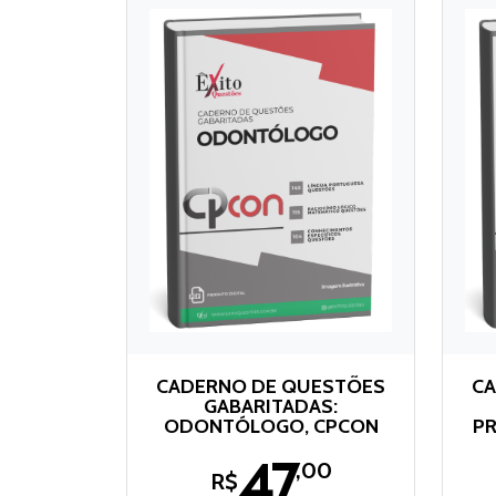
CADERNO DE QUESTÕES
CA
GABARITADAS:
ODONTÓLOGO, CPCON
PR
47
,00
R$