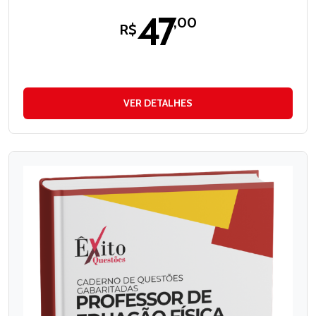
47
,00
R$
VER DETALHES