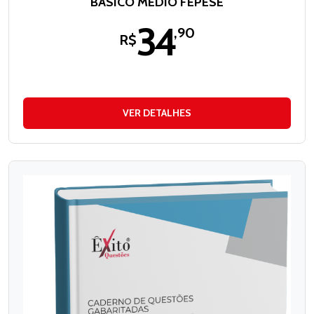
BÁSICO MÉDIO FEPESE
34
,90
R$
VER DETALHES