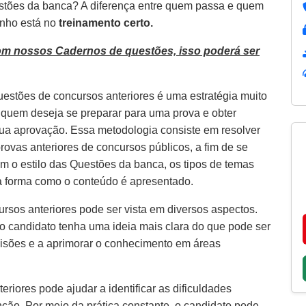
estões da banca? A diferença entre quem passa e quem
inho está no
treinamento certo.
om nossos Cadernos de questões, isso poderá ser
uestões de concursos anteriores é uma estratégia muito
a quem deseja se preparar para uma prova e obter
ua aprovação. Essa metodologia consiste em resolver
rovas anteriores de concursos públicos, a fim de se
com o estilo das Questões da banca, os tipos de temas
a forma como o conteúdo é apresentado.
rsos anteriores pode ser vista em diversos aspectos.
 o candidato tenha uma ideia mais clara do que pode ser
visões e a aprimorar o conhecimento em áreas
riores pode ajudar a identificar as dificuldades
ção. Por meio da prática constante, o candidato pode