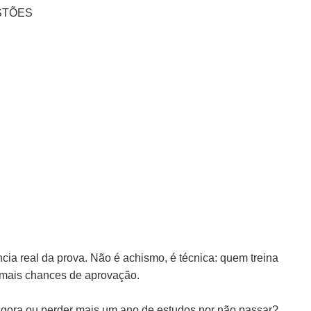
STÕES
ia real da prova. Não é achismo, é técnica: quem treina
 mais chances de aprovação.
o agora ou perder mais um ano de estudos por não passar?