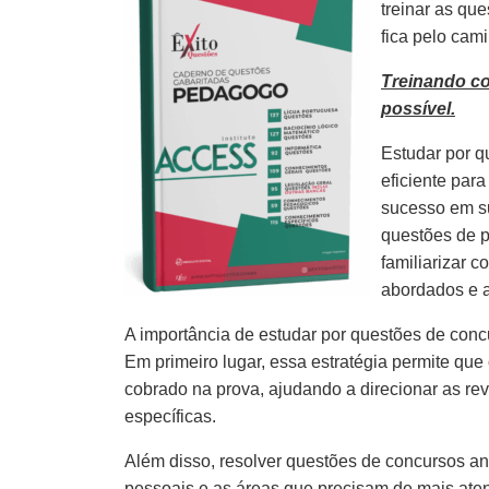
treinar as qu
fica pelo cam
Treinando c
possível.
Estudar por q
eficiente par
sucesso em s
questões de p
familiarizar 
abordados e 
A importância de estudar por questões de concu
Em primeiro lugar, essa estratégia permite que
cobrado na prova, ajudando a direcionar as re
específicas.
Além disso, resolver questões de concursos ante
pessoais e as áreas que precisam de mais aten