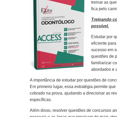
treinar as qu
fica pelo cam
Treinando c
possível.
Estudar por q
eficiente par
sucesso em s
questões de p
familiarizar 
abordados e 
A importância de estudar por questões de concu
Em primeiro lugar, essa estratégia permite que
cobrado na prova, ajudando a direcionar as re
específicas.
Além disso, resolver questões de concursos ante
pessoais e as áreas que precisam de mais aten