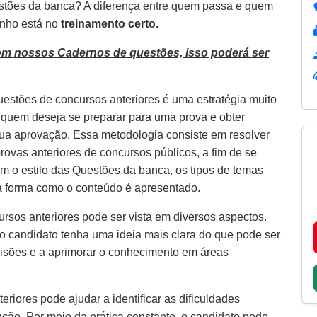
estões da banca? A diferença entre quem passa e quem
inho está no
treinamento certo.
om nossos Cadernos de questões, isso poderá ser
uestões de concursos anteriores é uma estratégia muito
a quem deseja se preparar para uma prova e obter
ua aprovação. Essa metodologia consiste em resolver
rovas anteriores de concursos públicos, a fim de se
com o estilo das Questões da banca, os tipos de temas
a forma como o conteúdo é apresentado.
rsos anteriores pode ser vista em diversos aspectos.
 o candidato tenha uma ideia mais clara do que pode ser
visões e a aprimorar o conhecimento em áreas
riores pode ajudar a identificar as dificuldades
ção. Por meio da prática constante, o candidato pode