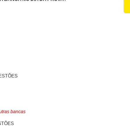
UESTÕES
outras bancas
STÕES