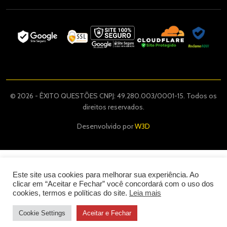
© 2026 - ÊXITO QUESTÕES CNPJ: 49.280.003/0001-15. Todos os
direitos reservados.
Desenvolvido por
W3D
Este site usa cookies para melhorar sua experiência. Ao
clicar em “Aceitar e Fechar” você concordará com o uso dos
cookies, termos e políticas do site.
Leia mais
Cookie Settings
Aceitar e Fechar
47
,00
R$
COMPRAR