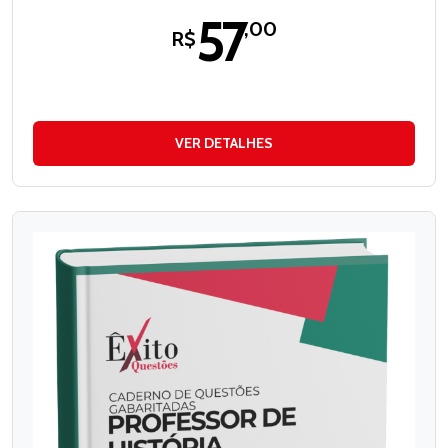
57
,00
R$
VER DETALHES