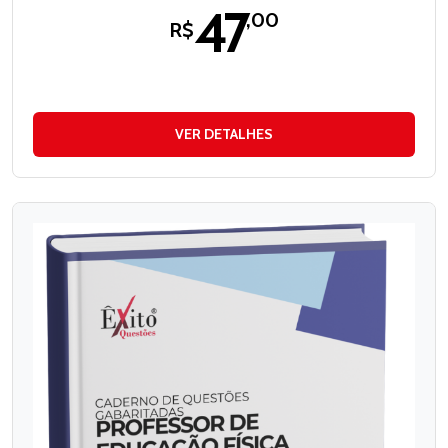
47
,00
R$
VER DETALHES