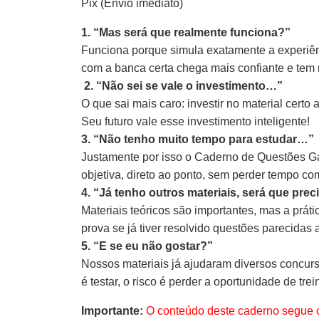
Pix (Envio imediato)
1. “Mas será que realmente funciona?”
Funciona porque simula exatamente a experiênc
com a banca certa chega mais confiante e tem
2. “Não sei se vale o investimento…”
O que sai mais caro: investir no material cert
Seu futuro vale esse investimento inteligente!
3. “Não tenho muito tempo para estudar…”
Justamente por isso o Caderno de Questões Gab
objetiva, direto ao ponto, sem perder tempo co
4. “Já tenho outros materiais, será que pre
Materiais teóricos são importantes, mas a prát
prova se já tiver resolvido questões parecidas 
5. “E se eu não gostar?”
Nossos materiais já ajudaram diversos concurs
é testar, o risco é perder a oportunidade de trein
Importante:
O conteúdo deste caderno segue o