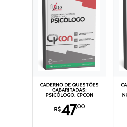
CADERNO DE QUESTÕES
CA
GABARITADAS:
PSICÓLOGO, CPCON
N
47
,00
R$