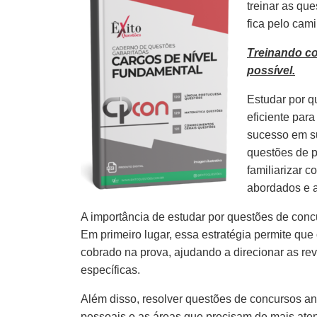
treinar as qu
fica pelo cam
Treinando c
possível.
Estudar por q
eficiente par
sucesso em s
questões de p
familiarizar 
abordados e 
A importância de estudar por questões de concu
Em primeiro lugar, essa estratégia permite que
cobrado na prova, ajudando a direcionar as re
específicas.
Além disso, resolver questões de concursos ante
pessoais e as áreas que precisam de mais aten