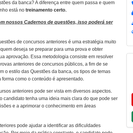
estões da banca? A diferença entre quem passa e quem
inho está no
treinamento certo.
om nossos Cadernos de questões, isso poderá ser
uestões de concursos anteriores é uma estratégia muito
a quem deseja se preparar para uma prova e obter
ua aprovação. Essa metodologia consiste em resolver
rovas anteriores de concursos públicos, a fim de se
com o estilo das Questões da banca, os tipos de temas
a forma como o conteúdo é apresentado.
rsos anteriores pode ser vista em diversos aspectos.
 o candidato tenha uma ideia mais clara do que pode ser
visões e a aprimorar o conhecimento em áreas
riores pode ajudar a identificar as dificuldades
ção. Por meio da prática constante, o candidato pode