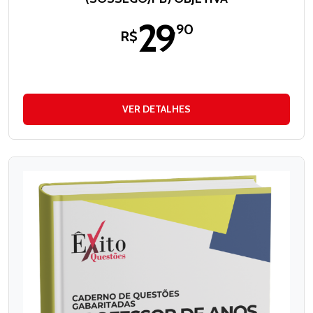
29
,90
R$
VER DETALHES