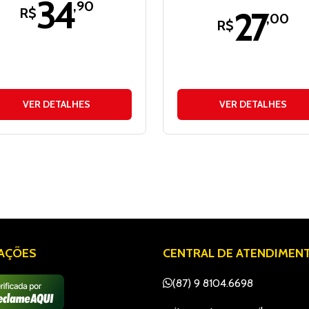
34
,90
27
R$
,00
R$
VER DETALHES
VER DETALHES
IAÇÕES
CENTRAL DE ATENDIMEN
(87) 9 8104.6698