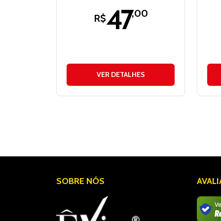
47
,00
R$
VER DETALHES
SOBRE NÓS
AVAL