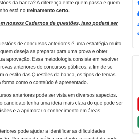
estões da banca? A diferença entre quem passa e quem
inho está no
treinamento certo.
om nossos Cadernos de questões, isso poderá ser
uestões de concursos anteriores é uma estratégia muito
a quem deseja se preparar para uma prova e obter
ua aprovação. Essa metodologia consiste em resolver
rovas anteriores de concursos públicos, a fim de se
com o estilo das Questões da banca, os tipos de temas
a forma como o conteúdo é apresentado.
rsos anteriores pode ser vista em diversos aspectos.
 o candidato tenha uma ideia mais clara do que pode ser
visões e a aprimorar o conhecimento em áreas
riores pode ajudar a identificar as dificuldades
ção. Por meio da prática constante, o candidato pode