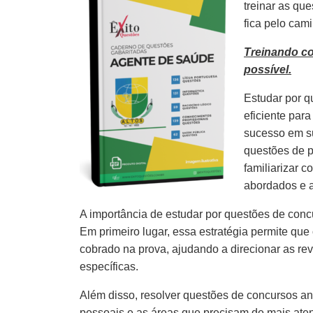
treinar as qu
fica pelo cam
Treinando c
possível.
Estudar por q
eficiente par
sucesso em s
questões de p
familiarizar 
abordados e 
A importância de estudar por questões de concu
Em primeiro lugar, essa estratégia permite que
cobrado na prova, ajudando a direcionar as re
específicas.
Além disso, resolver questões de concursos ante
pessoais e as áreas que precisam de mais aten