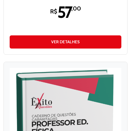
57
,00
R$
VER DETALHES