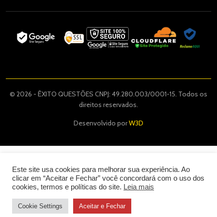
© 2026 - ÊXITO QUESTÕES CNPJ: 49.280.003/0001-15. Todos os
direitos reservados.
Desenvolvido por
W3D
Este site usa cookies para melhorar sua experiência. Ao
clicar em “Aceitar e Fechar” você concordará com o uso dos
cookies, termos e políticas do site.
Leia mais
Cookie Settings
Aceitar e Fechar
49
,00
R$
COMPRAR